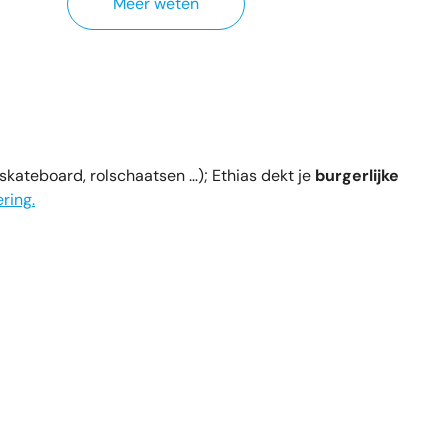
Meer weten
skateboard, rolschaatsen …); Ethias dekt je
burgerlijke
ring.