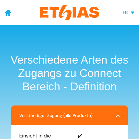
FR
Fr
Nl
De
Verschiedene Arten des
Zugangs zu Connect
Bereich - Definition
Vollständiger Zugang (alle Produkte)
Einsicht in die
✔️