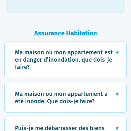
Assurance Habitation
Ma maison ou mon appartement est
en danger d’inondation, que dois-je
faire?
Procurez-vous tout ce qui peut
vous aider à éviter que l’eau
Ma maison ou mon appartement a
s’engouffre dans votre
été inondé. Que dois-je faire?
habitation: des sacs de sable,
une pompe à eau et tout ce qui
Prenez le plus de
peut vous aider à boucher les
photographies possible des
Puis-je me débarrasser des biens
portes, les trous vers le sous-