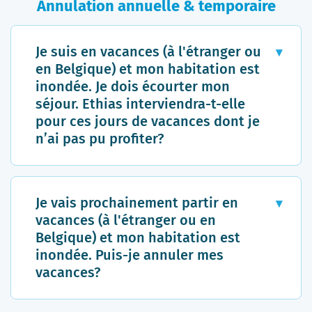
Annulation annuelle & temporaire
remorquage) et organisera, à ses frais,
électriques.
votre retour à votre domicile. De plus, si
vous avez souscrit à la formule Ethias
Un expert sera désigné
Je suis en vacances (à l'étranger ou
Assistance Car&Family (Plus), vous pourrez
pour évaluer les
en Belgique) et mon habitation est
bénéficier d’un véhicule de remplacement
dégâts. Attendez les
inondée. Je dois écourter mon
(pour une durée de maximum 5 jours).
conclusions de l'expert
séjour. Ethias interviendra-t-elle
avant d'effectuer des
pour ces jours de vacances dont je
réparations
n’ai pas pu profiter?
importantes ou de
racheter des articles.
Oui. Ethias rembourse le solde des jours
de vacances calculé au prorata des jours
Quand passera l’expert
Je vais prochainement partir en
restants initialement prévus en cas de
? En fonction du
vacances (à l'étranger ou en
retour anticipé pour un sinistre grave au
nombre de dossiers à
Belgique) et mon habitation est
domicile (incendie, dégâts des eaux,
gérer et dès que les
inondée. Puis-je annuler mes
tempête, explosion ou implosion) rendant
conditions le
vacances?
celui-ci inhabitable.
permettent, celui‐ci
vous contactera dès
Oui. Ethias garantit le remboursement des