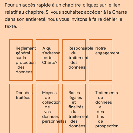
Pour un accès rapide à un chapitre, cliquez sur le lien
relatif au chapitre. Si vous souhaitez accéder à la Charte
dans son entièreté, nous vous invitons à faire défiler le
texte.
Règlement
A qui
Responsable
Notre
général
s'adresse
du
engagement
sur la
cette
traitement
protection
Charte?
des
des
données
données
Données
Moyens
Bases
Traitements
traitées
de
légales
de
collection
et
données
de
finalités
à
vos
du
des
données
traitement
fins
personnelles
des
de
données
prospection