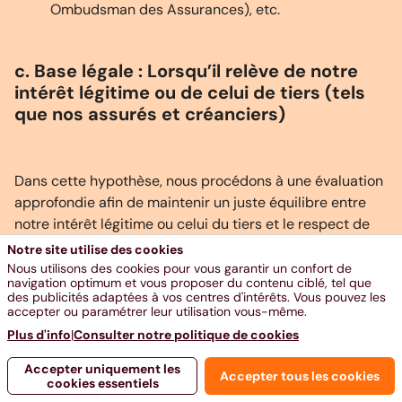
Ombudsman des Assurances), etc.
c. Base légale : Lorsqu’il relève de notre
intérêt légitime ou de celui de tiers (tels
que nos assurés et créanciers)
Dans cette hypothèse, nous procédons à une évaluation
approfondie afin de maintenir un juste équilibre entre
notre intérêt légitime ou celui du tiers et le respect de
votre vie privée.
Notre site utilise des cookies
Nous utilisons des cookies pour vous garantir un confort de
navigation optimum et vous proposer du contenu ciblé, tel que
des publicités adaptées à vos centres d'intérêts. Vous pouvez les
accepter ou paramétrer leur utilisation vous-même.
Vos données peuvent être collectées pour
Plus d'info
|
Consulter notre politique de cookies
:
Accepter uniquement les
Accepter tous les cookies
cookies essentiels
la détection et la prévention des abus et fraudes et