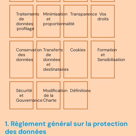
Traitements
Minimisation
Transparence
Vos
de
et
droits
données
proportionnalité
:profilage
Conservation
Transferts
Cookies
Formation
des
de
et
données
données
Sensibilisation
et
destinataires
Sécurité
Modification
Définitions
et
de la
Gouvernance
Charte
1. Règlement général sur la protection
des données