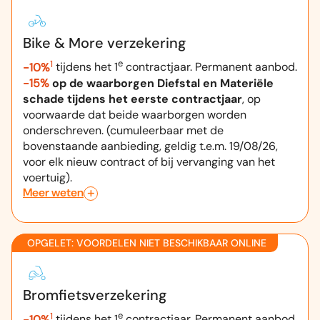
Bike & More verzekering
1
e
-10%
tijdens het 1
contractjaar. Permanent aanbod.
-15%
op de waarborgen Diefstal en Materiële
schade tijdens het eerste contractjaar
, op
voorwaarde dat beide waarborgen worden
onderschreven. (cumuleerbaar met de
bovenstaande aanbieding, geldig t.e.m. 19/08/26,
voor elk nieuw contract of bij vervanging van het
voertuig).
Meer weten
OPGELET: VOORDELEN NIET BESCHIKBAAR ONLINE
Bromfietsverzekering
1
e
-10%
tijdens het 1
contractjaar. Permanent aanbod.