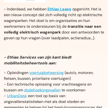
- Inderdaad, we hebben
Ethias Lease
opgericht. Het is
een nieuw concept dat zich volledig richt op elektrische
wagenparken. Het doel is om organisaties en hun
werknemers te ondersteunen bij de
transitie naar een
volledig elektrisch wagenpark
door een antwoorden te
geven op hun vragen (over laadpalen, actieradius...).
- Ethias Services van zijn kant biedt
mobiliteitsbeheertools aan:
- Opleidingen
voertuigbeheersing
(auto's, motoren,
fietsen, bussen, prioritaire voertuigen)
- Een technische oplossing voor vrachtwagens en
bussen om
dodehoekongevallen
te voorkomen
-
UrbanData
: een tool op basis van
ongevallenstatistieken met als doel steden en
gemeenten te helpen bij het besluitvormingsproces dat