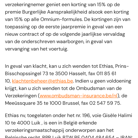
verzekeringnemer geniet een korting van 15% op de
premie Burgerlijke Aansprakelijkheid alsook een korting
van 15% op alle Omnium-formules. De kortingen zijn van
toepassing op de eerste jaarpremie in geval van een
nieuw contract of op de volgende jaarlijkse vervaldag
van de onderschreven waarborgen, in geval van
vervanging van het voertuig.
In geval van klacht, kan u zich wenden tot Ethias, Prins-
Bisschopssingel 73 te 3500 Hasselt, fax 011 85 61
10,
klachtenbeheer@ethias.be
. Indien u geen voldoening
krijgt, kan u zich wenden tot de Ombudsman van de
Verzekeringen (
www.ombudsman-insurance.be/nl
), de
Meeûssquare 35 te 1000 Brussel, fax 02 547 59 75.
Ethias nv, toegelaten onder het nr. 196, voie Gisèle Halimi
10 te 4000 Luik , is een in België erkende
verzekeringsmaatschappij onderworpen aan het
Belgische recht. RPR Luik BTW BE 0404.484.654 – IBAN: