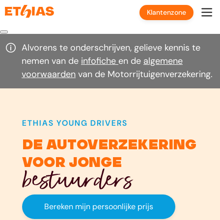
Klantenzone
Alvorens te onderschrijven, gelieve kennis te
nemen van de
infofiche
en de
algemene
voorwaarden
van de Motorrijtuigenverzekering.
ETHIAS YOUNG DRIVERS
de Autoverzekering
voor jonge
bestuurders
Bereken mijn persoonlijke prijs