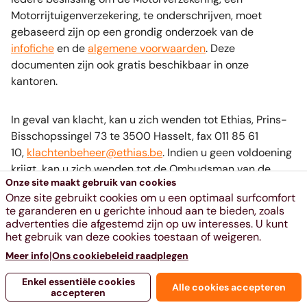
Motorrijtuigenverzekering, te onderschrijven, moet
gebaseerd zijn op een grondig onderzoek van de
infofiche
en de
algemene voorwaarden
. Deze
documenten zijn ook gratis beschikbaar in onze
kantoren.
In geval van klacht, kan u zich wenden tot Ethias, Prins-
Bisschopssingel 73 te 3500 Hasselt, fax 011 85 61
10,
klachtenbeheer@ethias.be
. Indien u geen voldoening
krijgt, kan u zich wenden tot de Ombudsman van de
Onze site maakt gebruik van cookies
Verzekeringen (
www.ombudsman-insurance.be/nl
), de
Onze site gebruikt cookies om u een optimaal surfcomfort
Meeûssquare 35 te 1000 Brussel, fax 02 547 59 75.
te garanderen en u gerichte inhoud aan te bieden, zoals
advertenties die afgestemd zijn op uw interesses. U kunt
Ethias nv, toegelaten onder het nr. 196, voie Gisèle Halimi
het gebruik van deze cookies toestaan of weigeren.
10 te 4000 Luik , is een in België erkende
|
Meer info
Ons cookiebeleid raadplegen
verzekeringsmaatschappij onderworpen aan het
Belgische recht. RPR Luik BTW BE 0404.484.654 – IBAN:
Enkel essentiële cookies
Alle cookies accepteren
accepteren
BE72 0910 0078 4416 BIC: GKCCBEBB.