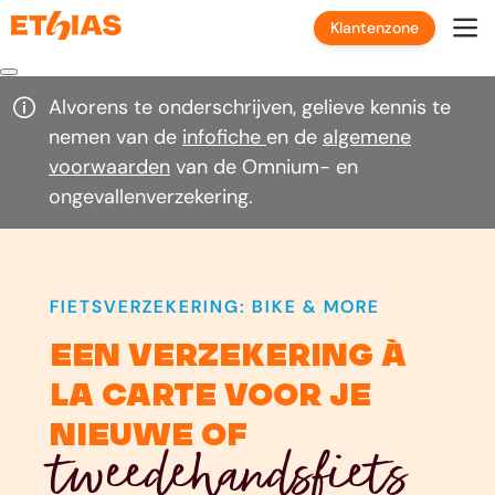
Klantenzone
Alvorens te onderschrijven, gelieve kennis te
nemen van de
infofiche
en de
algemene
voorwaarden
van de Omnium- en
ongevallenverzekering.
FIETSVERZEKERING: BIKE & MORE
een verzekering à
la carte voor je
nieuwe of
tweedehandsfiets