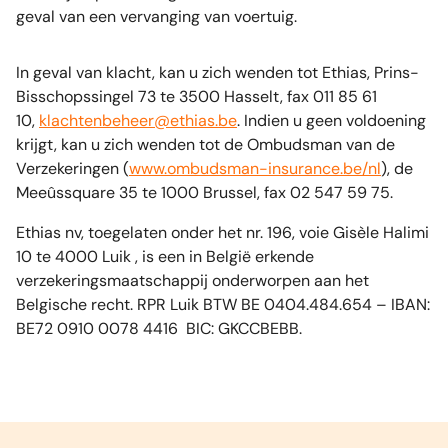
geval van een vervanging van voertuig.
In geval van klacht, kan u zich wenden tot Ethias, Prins-
Bisschopssingel 73 te 3500 Hasselt, fax 011 85 61
10,
klachtenbeheer@ethias.be
. Indien u geen voldoening
krijgt, kan u zich wenden tot de Ombudsman van de
Verzekeringen (
www.ombudsman-insurance.be/nl
), de
Meeûssquare 35 te 1000 Brussel, fax 02 547 59 75.
Ethias nv, toegelaten onder het nr. 196, voie Gisèle Halimi
10 te 4000 Luik , is een in België erkende
verzekeringsmaatschappij onderworpen aan het
Belgische recht. RPR Luik BTW BE 0404.484.654 – IBAN:
BE72 0910 0078 4416 BIC: GKCCBEBB.