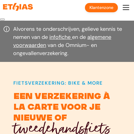
Klantenzone
Alvorens te onderschrijven, gelieve kennis te
nemen van de
infofiche
en de
algemene
voorwaarden
van de Omnium- en
ongevallenverzekering.
FIETSVERZEKERING: BIKE & MORE
een verzekering à
la carte voor je
nieuwe of
tweedehandsfiets