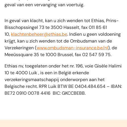
geval van een vervanging van voertuig.
In geval van klacht, kan u zich wenden tot Ethias, Prins-
Bisschopssingel 73 te 3500 Hasselt, fax 011 85 61
10,
klachtenbeheer@ethias.be
. Indien u geen voldoening
krijgt, kan u zich wenden tot de Ombudsman van de
Verzekeringen (
www.ombudsman-insurance.be/nl
), de
Meeûssquare 35 te 1000 Brussel, fax 02 547 59 75.
Ethias nv, toegelaten onder het nr. 196, voie Gisèle Halimi
10 te 4000 Luik , is een in België erkende
verzekeringsmaatschappij onderworpen aan het
Belgische recht. RPR Luik BTW BE 0404.484.654 – IBAN:
BE72 0910 0078 4416 BIC: GKCCBEBB.