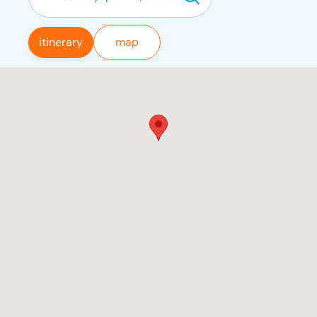
itinerary
map