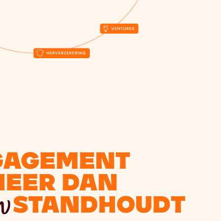
gagement
meer dan
w
standhoudt