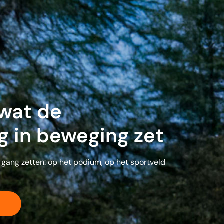
 wat de
g in beweging zet
in gang zetten: op het podium, op het sportveld