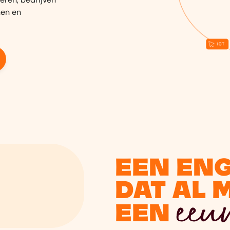
nen en
Een en
dat al 
eeu
een