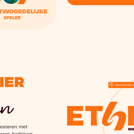
twoordelijke
speler
ier
en
vesteren: met
ieren, bedrijven