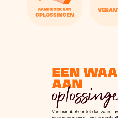
Aanbieder van
Veran
oplossingen
Een waa
aan
oplossing
Van risicobeheer tot duurzaam in
onze expertises willen we particul