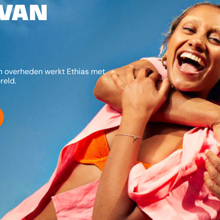
 van
n overheden werkt Ethias met
reld.