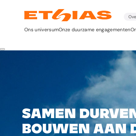
Ove
Ons universum
Onze duurzame engagementen
On
Samen durve
bouwen aan 