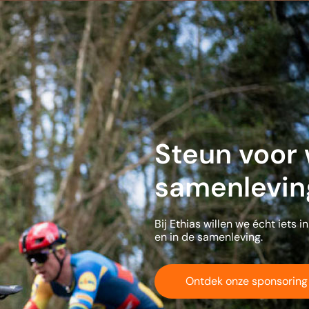
Steun voor
samenlevin
Bij Ethias willen we écht iets 
en in de samenleving.
Ontdek onze sponsoring