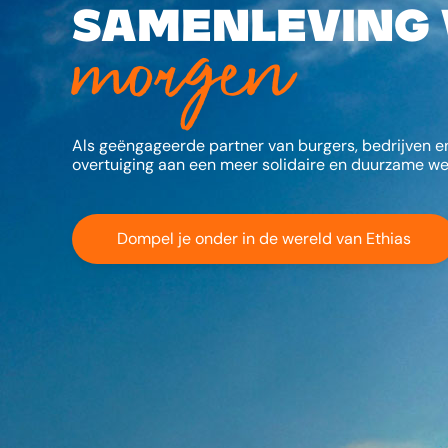
samenleving
morgen
Als geëngageerde partner van burgers, bedrijven e
overtuiging aan een meer solidaire en duurzame we
Dompel je onder in de wereld van Ethias