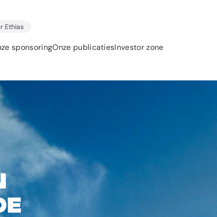
r Ethias
ze sponsoring
Onze publicaties
Investor zone
n
de