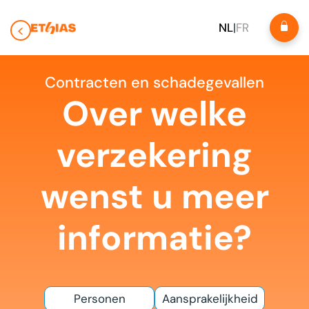
NL
|
FR
Contracten en schadegevallen
Over welke
verzekering
wenst u meer
informatie?
Personen
Aansprakelijkheid