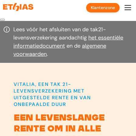
Klantenzone
Lees vóór het afsluiten van de tak21-
levensverzekering aandachtig
het essentiële
informatiedocument
en de
algemene
voorwaarden
.
VITALIA, EEN TAK 21-
LEVENSVERZEKERING MET
UITGESTELDE RENTE EN VAN
ONBEPAALDE DUUR
Een levenslange
rente om in alle