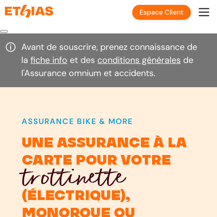
Espace Client
Avant de souscrire, prenez connaissance de
la
fiche info
et des
conditions générales
de
l'Assurance omnium et accidents.
ASSURANCE BIKE & MORE
une assurance à la
carte pour votre
trottinette
(électrique),
monoroue ou