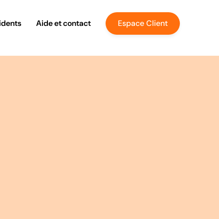
idents
Aide et contact
Espace Client