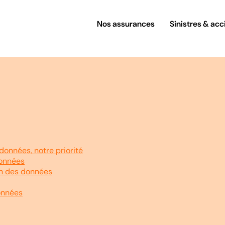
Nos assurances
Sinistres & acc
données, notre priorité
données
on des données
onnées