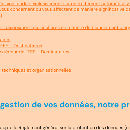
 décision fondée exclusivement sur un traitement automatisé y 
vous concernant ou vous affectant de manière significative de
nt
its : dispositions particulières en matière de blanchiment d’ar
aires
’EEE – Destinataires
extérieur de l’EEE – Destinataires
 techniques et organisationnelles
gestion de vos données, notre pr
opté le Règlement général sur la protection des données (ci-