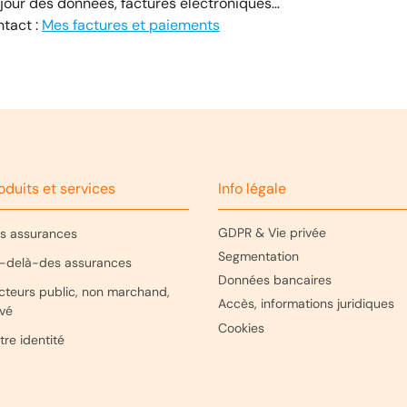
 jour des données, factures électroniques…
ntact :
Mes factures et paiements
oduits et services
Info légale
GDPR & Vie privée
s assurances
Segmentation
-delà-des assurances
Données bancaires
cteurs public, non marchand,
Accès, informations juridiques
ivé
Cookies
tre identité