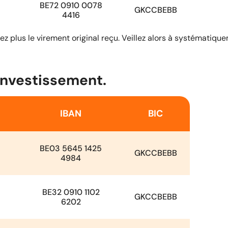
BE72 0910 0078
GKCCBEBB
4416
z plus le virement original reçu. Veillez alors à systématique
investissement.
IBAN
BIC
BE03 5645 1425
GKCCBEBB
4984
BE32 0910 1102
GKCCBEBB
6202