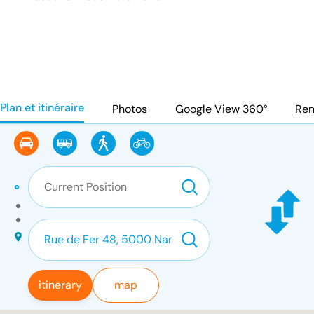
Plan et itinéraire
Photos
Google View 360°
Ren
itinerary
map