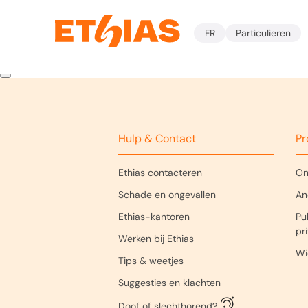
FR
Particulieren
Hulp & Contact
Pr
Ethias contacteren
On
Schade en ongevallen
An
Ethias-kantoren
Pub
pr
Werken bij Ethias
Wi
Tips & weetjes
Suggesties en klachten
Doof of slechthorend?