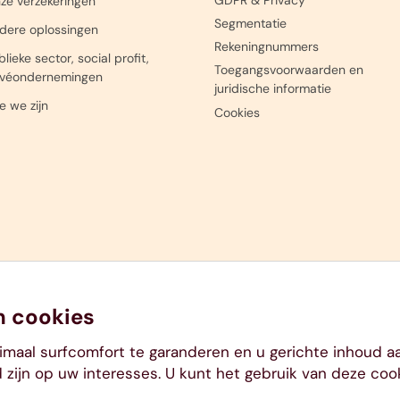
GDPR & Privacy
ze verzekeringen
 28 29 56
Segmentatie
dere oplossingen
Rekeningnummers
lieke sector, social profit,
Toegangsvoorwaarden en
ivéondernemingen
juridische informatie
e we zijn
Cookies
n cookies
imaal surfcomfort te garanderen en u gerichte inhoud a
 zijn op uw interesses. U kunt het gebruik van deze coo
ik - RPR Luik - BTW BE 0404.484.654 - 011 28 21 11 - www.ethias.be -