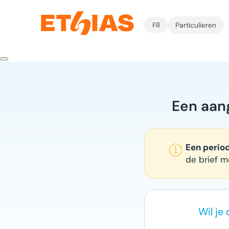
FR
Particulieren
Een aan
Een perio
de brief m
Wil je