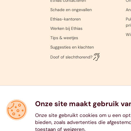
Ethias contacteren
On
011
Schade en ongevallen
An
Ethias-kantoren
Pub
pr
Werken bij Ethias
Wi
Tips & weetjes
Suggesties en klachten
Doof of slechthorend?
Onze site maakt gebruik va
Onze site gebruikt cookies om u een opt
bieden, zoals advertenties die afgestemd
toestaan of weigeren.
Ethias nv, voie Gisèle Halimi 10, 4000 Lu