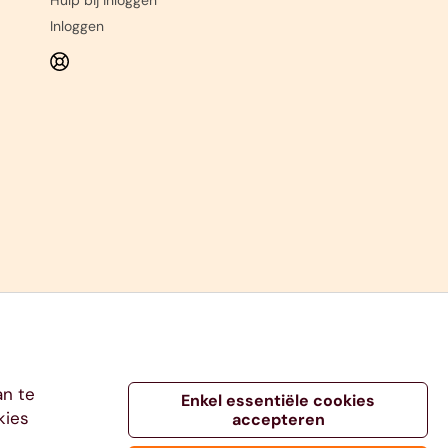
Hulp bij inloggen
Inloggen
an te
Enkel essentiële cookies
kies
accepteren
 info@ethias.be -
Hulp & Contact