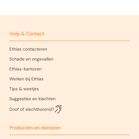
Help ons uw verzoek sneller te beantwoorden :
vermeld altijd het
nummer van je schadegeval
(bijv. >SI1021769823<). Als je het niet weet, hou
dan je klant- of contractnummer bij de hand.
Hulp & Contact
24 uur per dag, 7 dagen per week.
Ethias contacteren
Schade en ongevallen
011 28 28 28 (kies 4)
Ethias-kantoren
Werken bij Ethias
Tips & weetjes
Suggesties en klachten
Doof of slechthorend?
Producten en diensten