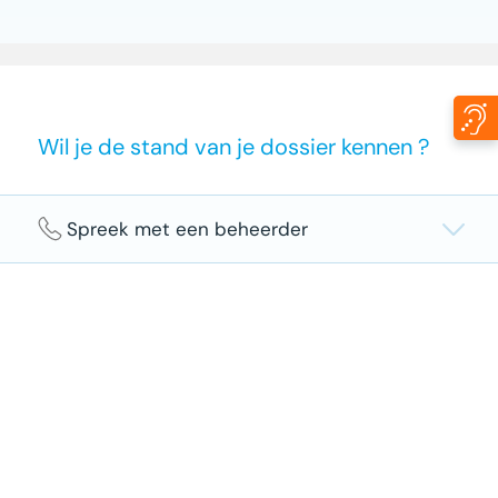
Wil je de stand van je dossier kennen ?
Spreek met een beheerder
We gaan niet overhaast te werk! Een periode van
3 werkdagen tussen het indienen van je melding
en de brief met informatie over verdere actie is
heel normaal. Het kan wat langer duren als de
aangifte per post gebeurt.