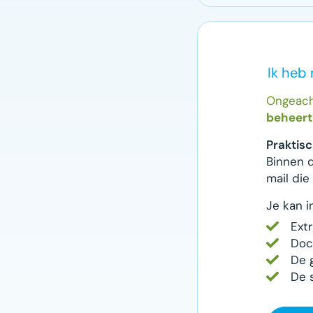
Ik heb
Ongeach
beheert 
Praktis
Binnen d
mail die
Je kan i
Ext
Doc
De 
De 