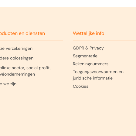
adebeheer@ethias.be
 altijd je het nummer van je schadegeval. (bijv. >SA102
lefoonnummer dat je moet gebruiken, staat vermeld op
het niet weet, vermeld dan je klant- of contractnummer.
t dat wij je hebben toegestuurd (op papier of per e-m
oducten en diensten
Wettelijke info
 Schade Auto
Bisschopssingel 73
GDPR & Privacy
ze verzekeringen
asselt
Segmentatie
dere oplossingen
Rekeningnummers
lieke sector, social profit,
Toegangsvoorwaarden en
ivéondernemingen
juridische informatie
e we zijn
Cookies