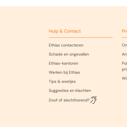
sch
Vermeld
Het te
Als je 
documen
Ethias
Hulp & Contact
Pr
Dienst
Prins-
Ethias contacteren
On
3500 H
Schade en ongevallen
An
Ethias-kantoren
Pub
pr
Werken bij Ethias
Wi
Tips & weetjes
Suggesties en klachten
Doof of slechthorend?