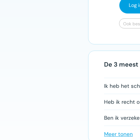
Log i
Ook bes
De 3 meest 
Ik heb het sc
Heb ik recht 
Ben ik verzek