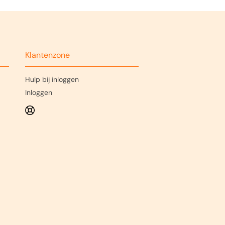
1769823<)
 het
ail).
.
Klantenzone
Hulp bij inloggen
Inloggen