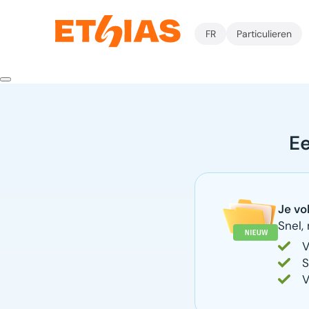
FR
Particulieren
Ee
Je vo
Snel, 
V
S
V