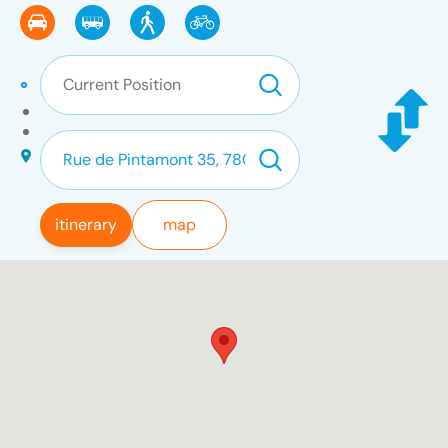
itinerary
map