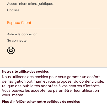
Accès, informations juridiques
Cookies
Espace Client
Aide à la connexion
Se connecter
Notre site utilise des cookies
Nous utilisons des cookies pour vous garantir un confort
de navigation optimum et vous proposer du contenu ciblé,
tel que des publicités adaptées à vos centres d'intérêts.
Vous pouvez les accepter ou paramétrer leur utilisation
Ethias s.a., voie Gisèle Halimi 10, 4000 Liège - RPM Liège -
vous-même.
TVA BE 0404.484.654 - 04 220 31 11 - www.ethias.be -
|
Plus d'info
Consulter notre politique de cookies
info@ethias.be -
Aide et Contact