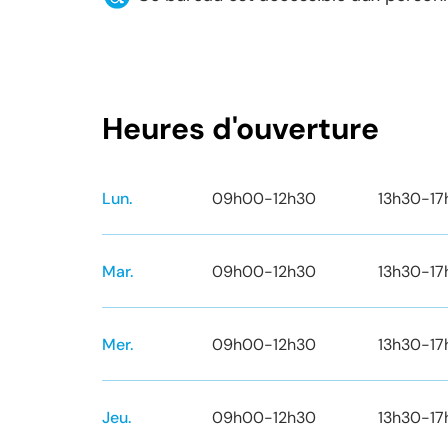
Heures d'ouverture
Lun.
09h00
-
12h30
13h30
-
1
Mar.
09h00
-
12h30
13h30
-
1
Mer.
09h00
-
12h30
13h30
-
1
Jeu.
09h00
-
12h30
13h30
-
1