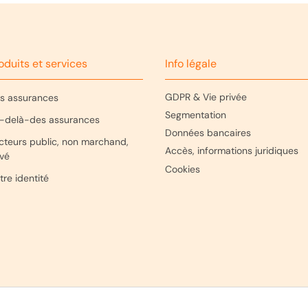
oduits et services
Info légale
GDPR & Vie privée
s assurances
Segmentation
-delà-des assurances
Données bancaires
cteurs public, non marchand,
Accès, informations juridiques
ivé
Cookies
tre identité