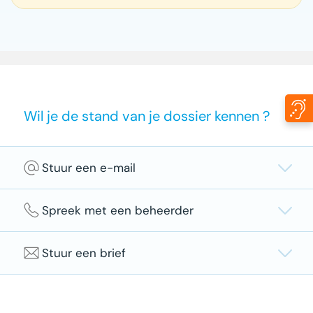
Wil je de stand van je dossier kennen ?
Stuur een e-mail
Spreek met een beheerder
We gaan niet overhaast te werk! Een periode van
3 werkdagen tussen het indienen van je melding
en de brief met informatie over verdere actie is
Stuur een brief
We gaan niet overhaast te werk! Een periode van
heel normaal. Het kan wat langer duren als de
3 werkdagen tussen het indienen van je melding
aangifte per post gebeurt.
en de brief met informatie over verdere actie is
De verwerkingstijd kan langer zijn wanneer
heel normaal. Het kan wat langer duren als de