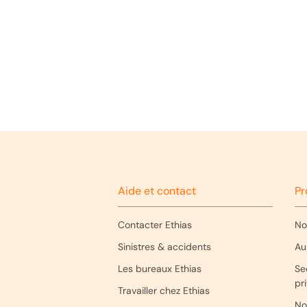
Ethias
04 
Service
voie Gi
4000 L
Aide et contact
Pr
Contacter Ethias
No
Sinistres & accidents
Au
Les bureaux Ethias
Se
pr
Travailler chez Ethias
No