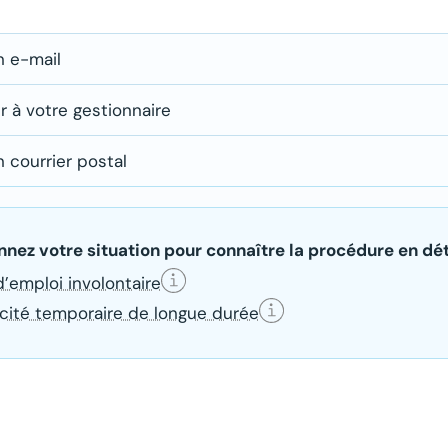
n e-mail
 à votre gestionnaire
aites pas trop vite ! Un délai de 3 jours ouvrables entre l
tion du sinistre et le courrier vous informant des suite
 courrier postal
t à fait normal. Le délai peut être plus long lorsque la dé
aites pas trop vite ! Un délai de 3 jours ouvrables entre l
e par courrier postal.
tion du sinistre et le courrier vous informant des suite
t à fait normal. Le délai peut être plus long lorsque la dé
ais de traitement peuvent être plus longs lorsque les d
e par courrier postal.
nnez votre situation pour connaître la procédure en déta
estion de sinistres se font par courrier postal. En tenan
ribution bpost, des weekends et du temps de traitement,
d’emploi involontaire
e réponse plus rapide :
ption de la réponse peut varier de 10 à 15 jours ouvrable
iquez toujours le
numéro de votre dossier dans l’objet
cité temporaire de longue durée
ous à vous répondre plus rapidement :
 vous ne le connaissez pas, communiquez votre numéro 
ez-vous du
numéro de votre dossier.
rat.
ous à vous répondre plus rapidement :
iquez toujours le
numéro de votre dossier.
i au vendredi de 9h à 12h et de 14h à 16h.
tederevenus@ethias.be