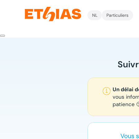
NL
Particuliers
Suiv
Un délai d
vous infor
patience 
Vous s