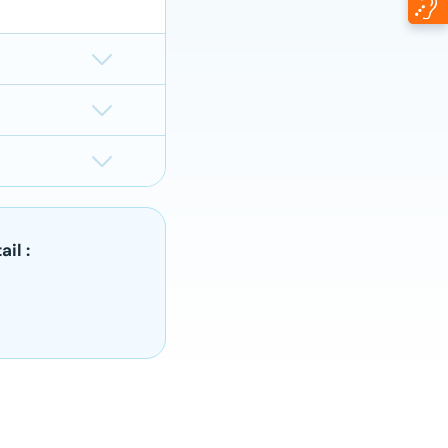
a
s données
claration a
a
s données
claration a
éclarations
il :
t compte de
 le délai
s.
 de l’e-
client ou