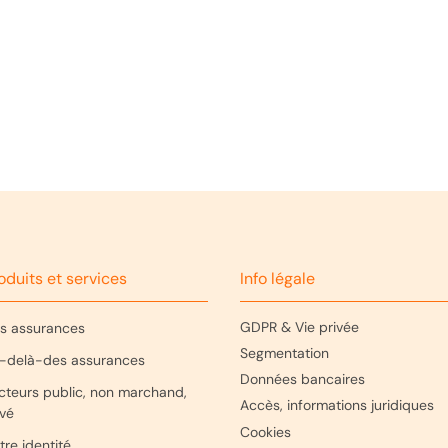
220 31 14
 Perte de revenus
sèle Halimi 10
iège
oduits et services
Info légale
GDPR & Vie privée
s assurances
Segmentation
-delà-des assurances
Données bancaires
cteurs public, non marchand,
Accès, informations juridiques
ivé
Cookies
tre identité