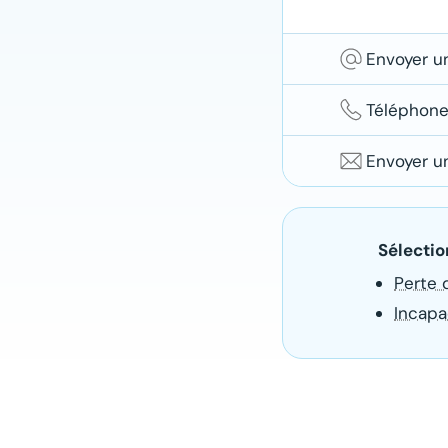
Envoyer u
Téléphoner
Ne le f
déclara
Envoyer un
est tou
Ne le f
été fait
déclara
est tou
Les dél
été fait
Sélectio
et la g
la dist
Perte 
Pour un
de réce
commun
Incapa
Aidez-n
mail.
Si
muniss
de cont
Aidez-n
commun
Du lund
per