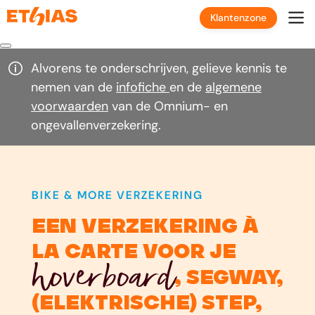
Klantenzone
Alvorens te onderschrijven, gelieve kennis te
nemen van de
infofiche
en de
algemene
voorwaarden
van de Omnium- en
ongevallenverzekering.
BIKE & MORE VERZEKERING
een Verzekering à
la carte voor je
hoverboard
, segway,
(elektrische) step,