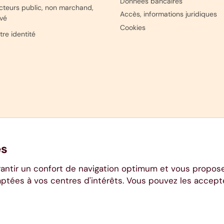
Données bancaires
cteurs public, non marchand,
Accès, informations juridiques
ivé
Cookies
tre identité
es
rantir un confort de navigation optimum et vous propos
aptées à vos centres d'intérêts. Vous pouvez les accept
Liège - RPM Liège - TVA BE 0404.484.654 - 04 220 31 11 - www.ethias