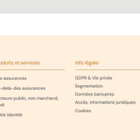
oduits et services
Info légale
GDPR & Vie privée
s assurances
Segmentation
-delà-des assurances
Données bancaires
cteurs public, non marchand,
Accès, informations juridiques
ivé
Cookies
tre identité