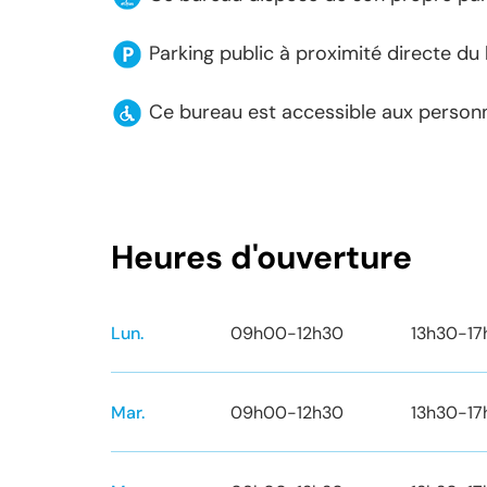
Parking public à proximité directe du
Ce bureau est accessible aux personn
Heures d'ouverture
Lun.
09h00
-
12h30
13h30
-
1
Mar.
09h00
-
12h30
13h30
-
1