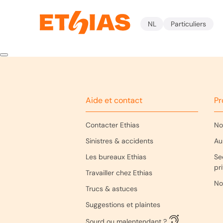
NL
Particuliers
Aide et contact
Pr
Contacter Ethias
No
Sinistres & accidents
Au
Les bureaux Ethias
Se
pr
Travailler chez Ethias
No
Trucs & astuces
Suggestions et plaintes
Sourd ou malentendant ?