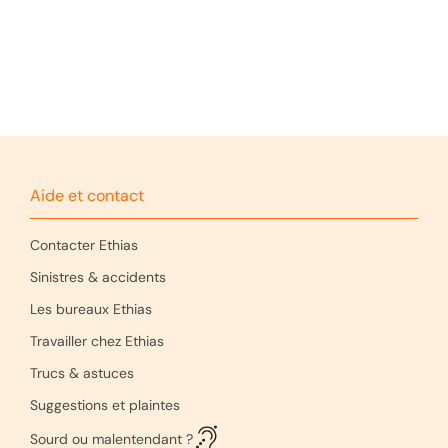
lorsque la déclaration a été faite par courrier
postal.
Pour une réponse plus rapide :
communiquez toujours le
numéro de votre
dossier dans l’objet de l’e-mail.
Si vous ne le
Aidez-nous à vous répondre plus rapidement :
connaissez pas, communiquez votre numéro
munissez-vous du
numéro de votre sinistre
(ex. :
client ou de contrat.
>SA1021769823<). Si vous ne le connaissez pas,
Aide et contact
préparez votre numéro de client ou de contrat.
Contacter Ethias
gestionsinistres@ethias.be
Du lundi au vendredi de 8h à 17h.
Sinistres & accidents
Les bureaux Ethias
04 220 93 89
Travailler chez Ethias
Trucs & astuces
Suggestions et plaintes
Sourd ou malentendant ?