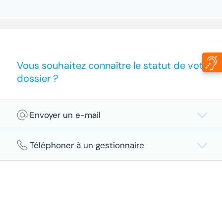
Vous souhaitez connaître le statut de votre
dossier ?
Envoyer un e-mail
Téléphoner à un gestionnaire
Ne le faites pas trop vite ! Un délai de 3 jours
ouvrables entre la déclaration du sinistre et le
courrier vous informant des suites données est
Ne le faites pas trop vite ! Un délai de 3 jours
tout à fait normal. Le délai peut être plus long
ouvrables entre la déclaration du sinistre et le
lorsque la déclaration a été faite par courrier
courrier vous informant des suites données est
postal.
tout à fait normal. Le délai peut être plus long