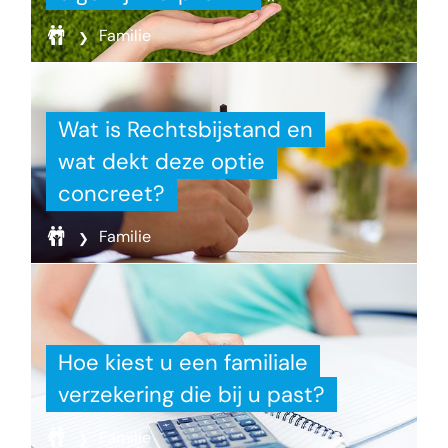
Familie
Wat is Rechtsbijstand en
wat dekt deze optie
concreet?
Familie
Hoe kiest u een familiale
verzekering die bij u past?
Familie