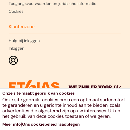
Toegangsvoorwaarden en juridische informatie
Cookies
Klantenzone
Hulp bij inloggen
Inloggen
Onze site maakt gebruik van cookies
Onze site gebruikt cookies om u een optimaal surfcomfort
te garanderen en u gerichte inhoud aan te bieden, zoals
advertenties die afgestemd zijn op uw interesses. U kunt
Ethias nv, voie Gisèle Halimi 10, 4000 Luik - RPR Luik - BTW
het gebruik van deze cookies toestaan of weigeren.
BE 0404.484.654 - 011 28 21 11 - www.ethias.be -
|
Meer info
Ons cookiebeleid raadplegen
info@ethias.be -
Hulp & Contact