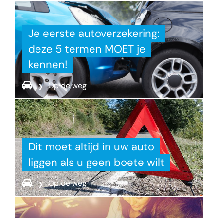
Je eerste autoverzekering:
deze 5 termen MOET je
kennen!
Op de weg
Dit moet altijd in uw auto
liggen als u geen boete wilt
Op de weg