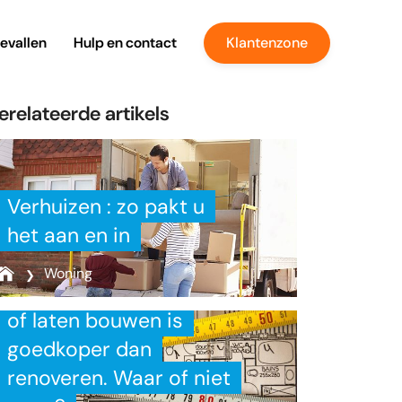
evallen
Hulp en contact
Klantenzone
erelateerde artikels
Verhuizen : zo pakt u
het aan en in
Woning
Een nieuwbouw kopen
of laten bouwen is
goedkoper dan
renoveren. Waar of niet