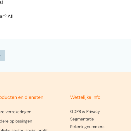
s!
ar? Af!
oducten en diensten
Wettelijke info
GDPR & Privacy
ze verzekeringen
Segmentatie
dere oplossingen
Rekeningnummers
lieke sector, social profit,