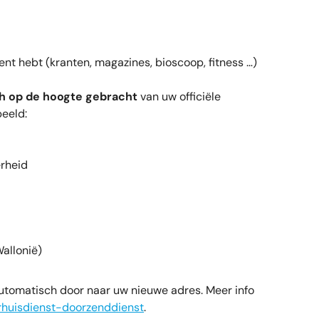
t hebt (kranten, magazines, bioscoop, fitness …)
h op de hoogte gebracht
van uw officiële
beeld:
erheid
allonië)
utomatisch door naar uw nieuwe adres. Meer info
erhuisdienst-doorzenddienst
.