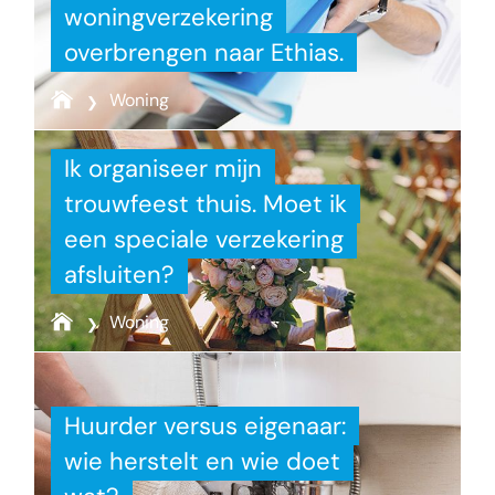
woningverzekering
overbrengen naar Ethias.
Woning
Ik organiseer mijn
trouwfeest thuis. Moet ik
een speciale verzekering
afsluiten?
Woning
Huurder versus eigenaar:
wie herstelt en wie doet