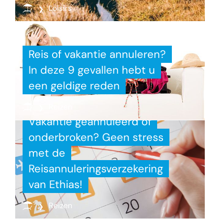
Loisirs
Reis of vakantie annuleren?
In deze 9 gevallen hebt u
een geldige reden
Reizen
Vakantie geannuleerd of
onderbroken? Geen stress
met de
Reisannuleringsverzekering
van Ethias!
Reizen