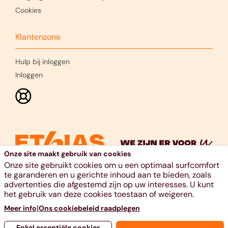
Cookies
Klantenzone
Hulp bij inloggen
Inloggen
Onze site maakt gebruik van cookies
Onze site gebruikt cookies om u een optimaal surfcomfort
te garanderen en u gerichte inhoud aan te bieden, zoals
advertenties die afgestemd zijn op uw interesses. U kunt
Ethias nv, voie Gisèle Halimi 10, 4000 Luik - RPR Luik - BTW
het gebruik van deze cookies toestaan of weigeren.
BE 0404.484.654 - 011 28 21 11 - www.ethias.be -
|
Meer info
Ons cookiebeleid raadplegen
info@ethias.be -
Hulp & Contact
Enkel essentiële cookies