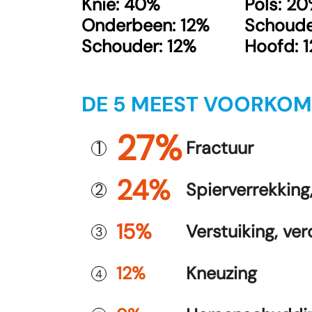
Knie: 40%
Pols: 2
Onderbeen: 12%
Schoude
Schouder: 12%
Hoofd: 
DE 5 MEEST VOORKOM
27%
1
Fractuur
24%
Spierverrekking
2
15%
Verstuiking, ver
3
12%
Kneuzing
4