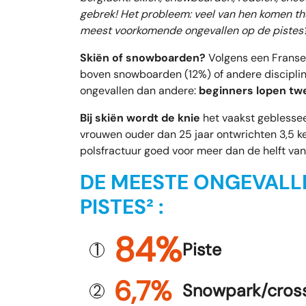
gebrek! Het probleem: veel van hen komen th
meest voorkomende ongevallen op de pistes? 
Skiën of snowboarden?
Volgens een Franse s
boven snowboarden (12%) of andere discipli
ongevallen dan andere:
beginners lopen twe
Bij skiën wordt de knie
het vaakst geblesse
vrouwen ouder dan 25 jaar ontwrichten 3,5 ke
polsfractuur goed voor meer dan de helft van
DE MEESTE ONGEVALL
PISTES² :
84%
1
Piste
6,7%
Snowpark/cross
2