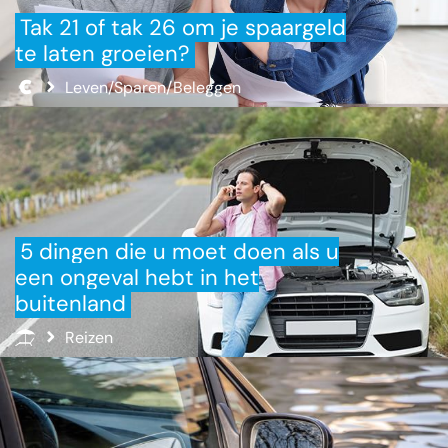
Tak 21 of tak 26 om je spaargeld
te laten groeien?
Leven/Sparen/Beleggen
5 dingen die u moet doen als u
een ongeval hebt in het
buitenland
Reizen