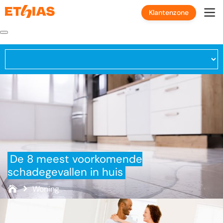
Klantenzone
De 8 meest voorkomende
schadegevallen in huis
Woning