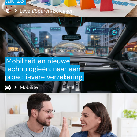
tak 23
Leven/Sparen/Beleggen
Mobiliteit en nieuwe
technologieën: naar een
proactievere verzekering
Mobilité