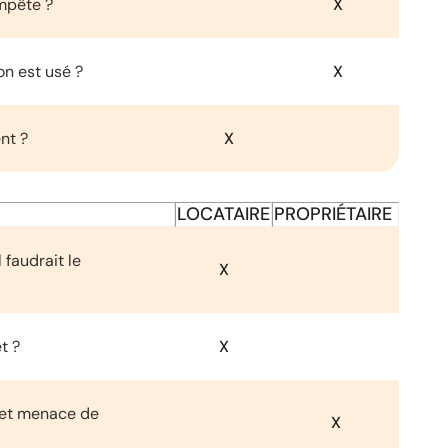
mpête ?
X
on est usé ?
X
nt ?
X
LOCATAIRE
PROPRIÉTAIRE
 faudrait le
X
t ?
X
e et menace de
X