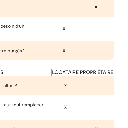
X
 besoin d’un
X
être purgés ?
X
ES
LOCATAIRE
PROPRIÉTAIRE
ballon ?
X
il faut tout remplacer
X