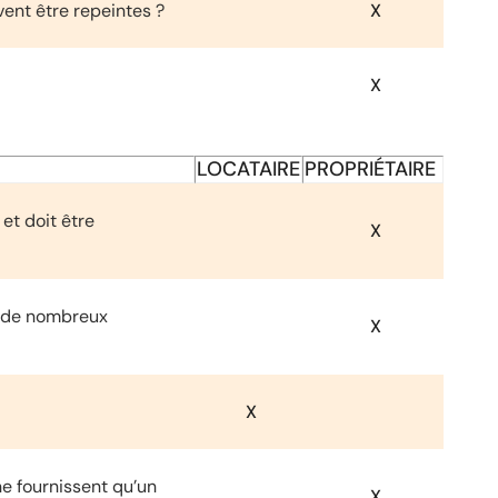
vent être repeintes ?
X
X
LOCATAIRE
PROPRIÉTAIRE
et doit être
X
 à de nombreux
X
X
ne fournissent qu’un
X