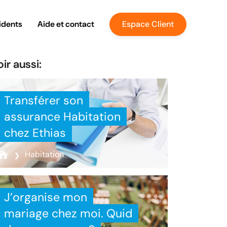
idents
Aide et contact
Espace Client
ir aussi:
Transférer son
assurance Habitation
chez Ethias
Habitation
J’organise mon
mariage chez moi. Quid