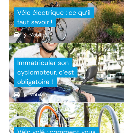
Vélo électrique : ce qu’il
faut savoir !
Mobilité
Immatriculer son
cyclomoteur, c’est
obligatoire !
Mobilité
Vélo volé : comment vous