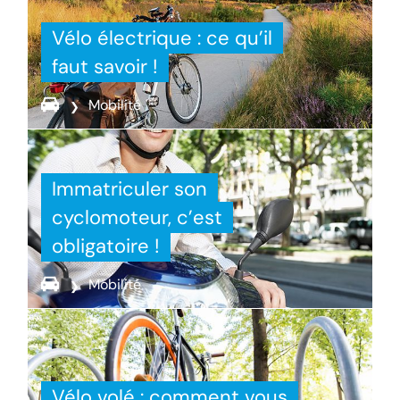
Vélo électrique : ce qu’il
faut savoir !
Mobilité
Immatriculer son
cyclomoteur, c’est
obligatoire !
Mobilité
Vélo volé : comment vous