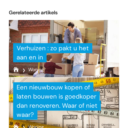
Gerelateerde artikels
Verhuizen : zo pakt u het
aan en in
Woning
Een nieuwbouw kopen of
laten bouwen is goedkoper
dan renoveren. Waar of niet
waar?
Woning