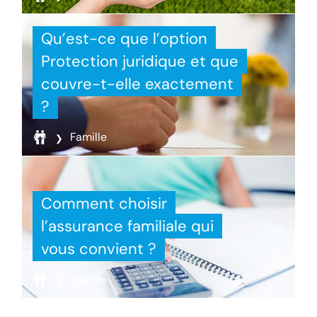
Qu’est-ce que l’option
Protection juridique et que
couvre-t-elle exactement
?
Famille
Comment choisir
l’assurance familiale qui
vous convient ?
Famille