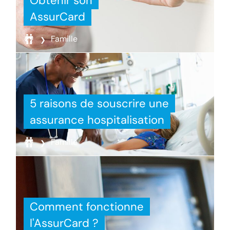
Obtenir son
AssurCard
Famille
5 raisons de souscrire une
assurance hospitalisation
Famille
Comment fonctionne
l'AssurCard ?