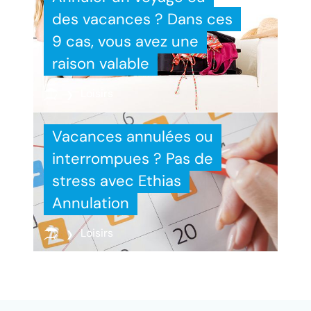
des vacances ? Dans ces
9 cas, vous avez une
raison valable
Loisirs
Vacances annulées ou
interrompues ? Pas de
stress avec Ethias
Annulation
Loisirs