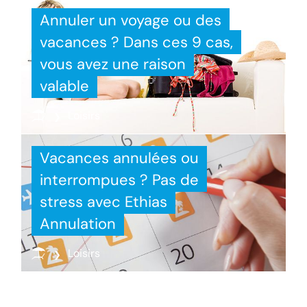
Annuler un voyage ou des
vacances ? Dans ces 9 cas,
vous avez une raison
valable
Loisirs
Vacances annulées ou
interrompues ? Pas de
stress avec Ethias
Annulation
Loisirs