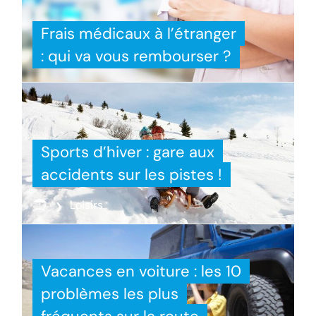
Frais médicaux à l’étranger
: qui va vous rembourser ?
Sports d’hiver : gare aux
accidents sur les pistes !
Loisirs
Vacances en voiture : les 10
problèmes les plus