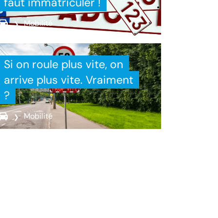
faut immatriculer !
Mobilité
Si on roule plus vite, on
arrive plus vite. Vraiment
?
Mobilité