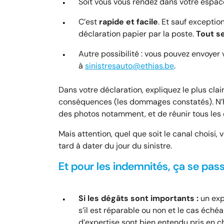
Soit vous vous rendez dans votre espac
C’est
rapide et facile
. Et sauf exceptio
déclaration papier par la poste.
Tout se
Autre possibilité : vous pouvez envoyer
à
sinistresauto@ethias.be
.
Dans votre déclaration, expliquez le plus cla
conséquences (les dommages constatés). N’h
des photos notamment, et de réunir tous les 
Mais attention, quel que soit le canal choisi
tard à dater du jour du sinistre.
Et pour les indemnités, ça se pa
Si les dégâts sont importants :
un exp
s’il est réparable ou non et le cas échéa
d’expertise sont bien entendu pris en 