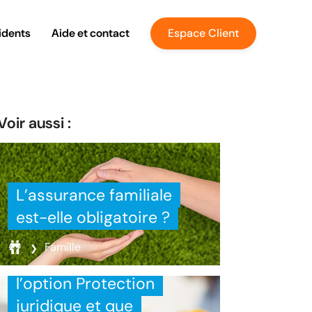
idents
Aide et contact
Espace Client
Voir aussi :
L’assurance familiale
est-elle obligatoire ?
Famille
Qu’est-ce que
l’option Protection
juridique et que