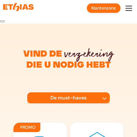
Klantenzone
verzekering
Vind de
die u nodig hebt
De must-haves
Mobiliteit
Wonen & Familie
PROMO
Reizen & Werk